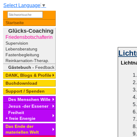
Select Language
▼
Startseite
Glücks-Coaching
Friedensbotschafterin
Supervision
Lebensberatung
Lich
Fastenbegleitung
Reinkarnation-Therap.
Lichtn
Gästebuch -
Feedback
DANK, Blogs & Profile
Buchdownload
Support / Spenden
Des Menschen Wille
Jesus -der Essener
Freiheit
+ freie Energie
Das Ende der
materiellen Welt