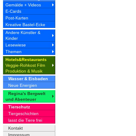
Gemälde + Videos
E-Cards
Post-Karten
Kreative Bastel-Ecke
Andere Künstler &
Kinder
Lesewiese
Themen
Hotel
&Restaurant
s
s
Veggie-Rohkost Film
Produktion & Musik
Wasser & Eisbaden
Neue Energien
Regina's Bergwelt
und Abenteuer
Tierschutz
Tiergeschichten
lasst die Tiere frei
Kontakt
Impressum