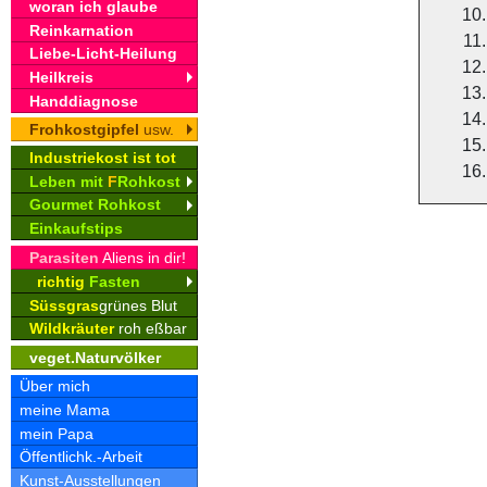
woran ich glaube
Reinkarnation
Liebe-Licht-Heilung
Heilkreis
Handdiagnose
Frohkostgipfel
usw.
Industriekost ist tot
Leben mit
F
Rohkost
Gourmet Rohkost
Einkaufstips
Parasiten
Aliens in dir!
richtig
Fasten
Süssgras
grünes Blut
Wildkräuter
roh eßbar
veget.Naturvölker
Über mich
meine Mama
mein Papa
Öffentlichk.-Arbeit
Kunst-Ausstellungen