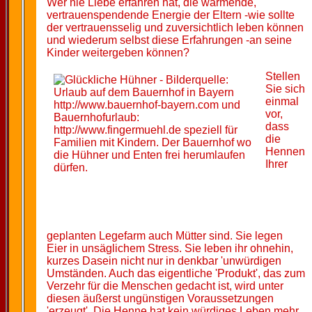
Wer nie Liebe erfahren hat, die wärmende,
vertrauenspendende Energie der Eltern -wie sollte
der vertrauensselig und zuversichtlich leben können
und wiederum selbst diese Erfahrungen -an seine
Kinder weitergeben können?
Stellen
Sie sich
einmal
vor,
dass
die
Hennen
Ihrer
geplanten Legefarm auch Mütter sind. Sie legen
Eier in unsäglichem Stress. Sie leben ihr ohnehin,
kurzes Dasein nicht nur in denkbar 'unwürdigen
Umständen. Auch das eigentliche 'Produkt', das zum
Verzehr für die Menschen gedacht ist, wird unter
diesen äußerst ungünstigen Voraussetzungen
'erzeugt'. Die Henne hat kein würdiges Leben mehr.