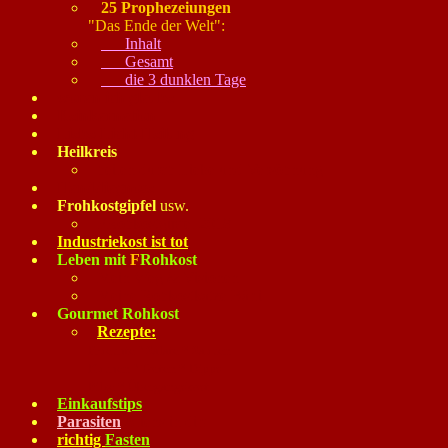
25 Prophezeiungen
"Das Ende der Welt":
Inhalt
Gesamt
die 3 dunklen Tage
woran ich glaube
Reinkarnation
Liebe-Licht-Heilung
Heilkreis
heilen durch Liebe und Versöhnung
Handdiagnose
Frohkostgipfel
usw.
FRohkostgipfel 2018
Industriekost ist tot
Leben mit
F
Rohkost
Mein Weg & Visionen
Meine Rohkostkatze Bärli
Gourmet Rohkost
Rezepte:
Fruechte ° Salate * Saucen
Kuchen ° Torten * Dipps
Pilze * Übergangskost
Einkaufstips
Parasiten
Aliens in dir!
richtig
Fasten