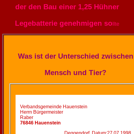
der den Bau einer 1,25 Hühner
Legebatterie genehmigen so
llte
Was ist der Unterschied zwischen
Mensch und Tier?
Verbandsgemeinde Hauenstein
Herrn Bürgermeister
Raber
76846 Hauenstein
Deggendorf, Datum:27.07.1998