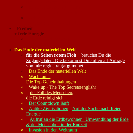
Herz und Augen öffnend!
seine Offenbarung - Buch:
"und die Erde wird neu erblühen"
Adam & Eva
was geschah damals wirklich
Freiheit
+ freie Energie
Antike Zivilisationen
hatten Freie Energie
Das Ende der materiellen Welt
für die Seiten rotem Floh
brauchst Du die
Zugangsdaten. Die bekommst Du auf email-Anfrage
von mir: regina.rau(at)gmx.net
Das Ende der materiellen Welt
Wacht auf -
Die Top Geheimhaltungen
Wake up - The Top Secrets(english)
der Fall des Menschen,
die Erde reinigt sich
Der Countdown läuft
Antike Zivilisationen
Auf der Suche nach freier
Energie
Aufruf an die Erdbewohner - Umwandlung der Erde
& der Menschheit in der Endzeit
Invasion in den Weltraum