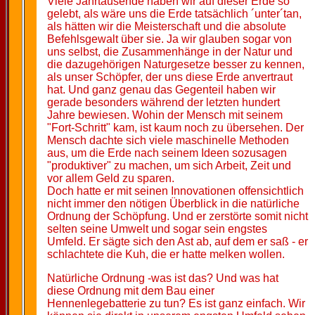
Viele Jahrtausende haben wir auf dieser Erde so
gelebt, als wäre uns die Erde tatsächlich ´unter´tan,
als hätten wir die Meisterschaft und die absolute
Befehlsgewalt über sie. Ja wir glauben sogar von
uns selbst, die Zusammenhänge in der Natur und
die dazugehörigen Naturgesetze besser zu kennen,
als unser Schöpfer, der uns diese Erde anvertraut
hat. Und ganz genau das Gegenteil haben wir
gerade besonders während der letzten hundert
Jahre bewiesen. Wohin der Mensch mit seinem
"Fort-Schritt" kam, ist kaum noch zu übersehen. Der
Mensch dachte sich viele maschinelle Methoden
aus, um die Erde nach seinem Ideen sozusagen
"produktiver" zu machen, um sich Arbeit, Zeit und
vor allem Geld zu sparen.
Doch hatte er mit seinen Innovationen offensichtlich
nicht immer den nötigen Überblick in die natürliche
Ordnung der Schöpfung. Und er zerstörte somit nicht
selten seine Umwelt und sogar sein engstes
Umfeld. Er sägte sich den Ast ab, auf dem er saß - er
schlachtete die Kuh, die er hatte melken wollen.
Natürliche Ordnung -was ist das? Und was hat
diese Ordnung mit dem Bau einer
Hennenlegebatterie zu tun? Es ist ganz einfach. Wir