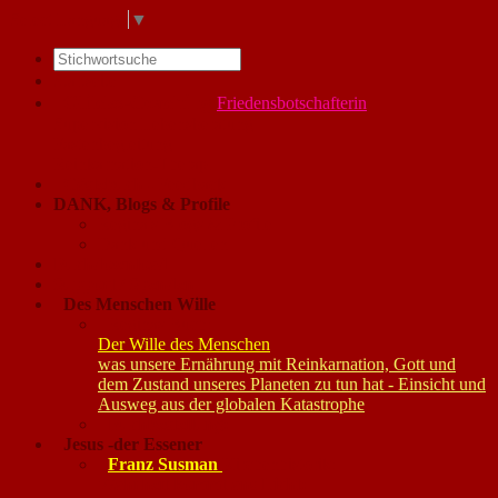
Select Language
▼
Startseite
Glücks-Coaching
Friedensbotschafterin
Supervision
Lebensberatung
Fastenbegleitung
Reinkarnation-Therap.
Gästebuch -
Feedback
DANK, Blogs & Profile
Regina's Blogs & Profile
Dank und Quellen
Buchdownload
Support / Spenden
Des Menschen Wille
Reginas Buch:
Der Wille des Menschen
was unsere Ernährung mit Reinkarnation, Gott und
dem Zustand unseres Planeten zu tun hat - Einsicht und
Ausweg aus der globalen Katastrophe
Buchbestellung:
Jesus -der Essener
Franz Susman
Kirchenhistorik:
Wahrheit kommt ans Licht: