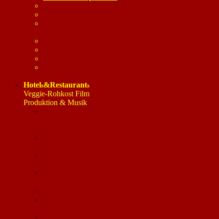
Neuer Strom
Kindsein und die Schule heute
Kinder: Drogen in der Schule und angewandte
Konsequenz
Kinder: Sexualtäter und die Gewalt von Kindern
Fremdgehen: befreiend oder Selbstbetrug?
Strolling: die etwas andere Sportart
Mediensüchtige Gesellschaft: Wahrheit destilliertes
Wasser
Hotel
&Restaurant
s
s
Veggie-Rohkost Film
Produktion & Musik
Beste BIO Rohkost Öle: Öl-Mühle Starlinger im
Mühlviertel Österreich
in Kirchberg - Tirol
Pension Daxer Krug
in Kirchberg - Tirol
Restaurant Hirschbachstüberl
in Lenggries - Bayern
WEILANDFILM Berlin
- Filmproduzent Mark Weiland
Jodelexpertin Barbara Lexa Wolfratshausen /Bayern
Hotel Haus Linden: Rohkost und vegane Verpflegung,
Prerow Ostsee /Bayern
Kunst vom Feinsten: Nützliches