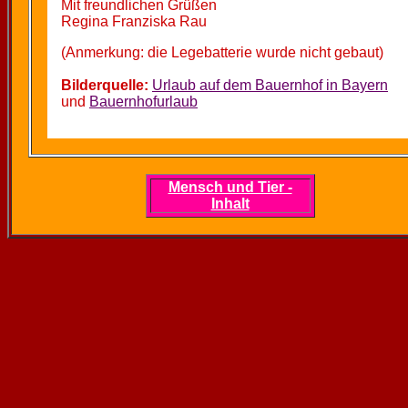
Mit freundlichen Grüßen
Regina Franziska Rau
(Anmerkung: die Legebatterie wurde nicht gebaut)
Bilderquelle:
Urlaub auf dem Bauernhof in Bayern
und
Bauernhofurlaub
Mensch und Tier -
Inhalt