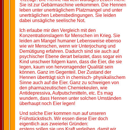
Sie ist zur Gebärmaschine verkommen. Die Hennen
leben unter unerträglichem Platzmangel und unter
unerträglichen Lebensbedingungen. Sie leiden
dabei unsägliche seelische Not.
Ich erlaube mir den Vergleich mit den
Konzentrationslagern für Menschen im Krieg. Sie
leiden am Mangel humaner Lebensweise ebenso
wie wir Menschen, wenn wir Unterjochung und
Demütigung erfahren. Dadurch sind sie auch auf
psychischer Ebene derart belastet, dass sogar ein
Kind unschwer folgern kann, dass die Eier, die sie
legen, kaum von hervorragender Qualität sein
können. Ganz im Gegenteil. Der Zustand der
Hennen überträgt sich in chemisch- physikalischem
Sinne auch auf die Eier. Ganz zu schweigen von
den pharmazeutischen Chemiekeulen, wie
Antidepressiva, Aufputschmitteln, etc. Es mag
wundern, dass Hennen unter solchen Umständen
überhaupt noch Eier legen!
Und solche Eier kommen nun auf unseren
Frühstückstisch. Wir essen diese Eier doch
eigentlich aus zweierlei Gründen:
erstens sollen sie uns Kraft verleihen, damit wir