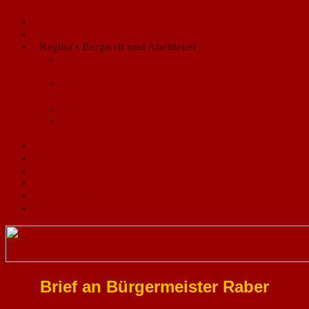
"Charme Exklusiv - Haimerl" Bad Tölz /Voralpen
Wasser & Eisbaden
Neue Energien
Regina's Bergwelt und Abenteuer
Abenteuer Berg & Natur
1908-1916
Abenteuer Berg & Natur
/2017-2022
Abenteuer andere Länder
Selbstversorger /
interessante Leute
Tierschutz
Tiergeschichten
lasst die Tiere frei
Kontakt
Impressum
Disclaimer
Brief an Bürgermeister Raber