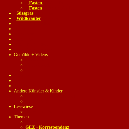
Fasten
mit Anleitungen
Fasten
Erfahrungsbericht
Süssgras
grünes Blut
Wildkräuter
roh eßbar
veget.Naturvölker
Über mich
meine Mama
mein Papa
Öffentlichk.-Arbeit
Kunst-Ausstellungen
Gemälde + Videos
Gemälde-Galerie
Video-Galerie
E-Cards
Post-Karten
Kreative Bastel-Ecke
Andere Künstler & Kinder
Andere Künstler - Gemälde
Kinder malen Bilder
Lesewiese
Lesewiese: Dichter + Denker
Themen
Themenecke
GEZ - Korrespondenz