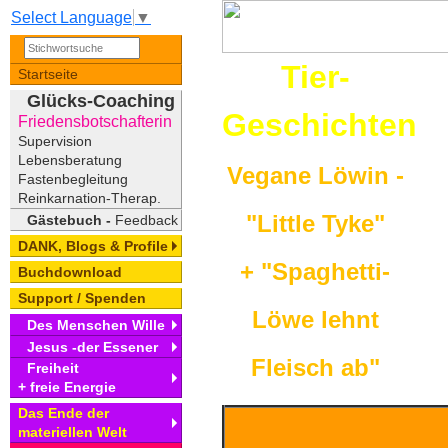
Select Language
▼
Tier-
Startseite
Glücks-Coaching
Geschichten
Friedensbotschafterin
Supervision
Lebensberatung
Vegane Löwin -
Fastenbegleitung
Reinkarnation-Therap.
"Little Tyke"
Gästebuch -
Feedback
DANK, Blogs & Profile
+ "Spaghetti-
Buchdownload
Support / Spenden
Löwe lehnt
Des Menschen Wille
Jesus -der Essener
Fleisch ab"
Freiheit
+ freie Energie
Das Ende der
materiellen Welt