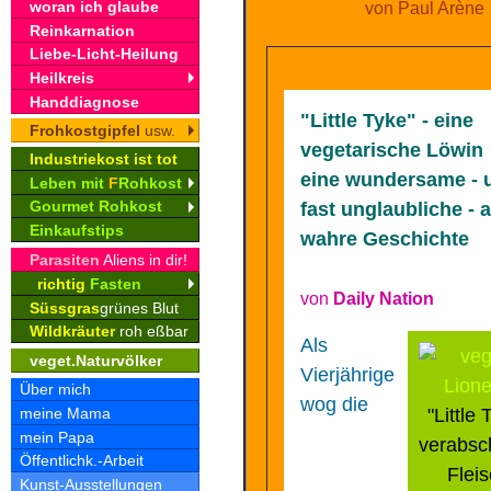
woran ich glaube
von Paul Arène
Reinkarnation
Liebe-Licht-Heilung
Heilkreis
Handdiagnose
"Little Tyke" - eine
Frohkostgipfel
usw.
vegetarische Löwin
Industriekost ist tot
eine wundersame - 
Leben mit
F
Rohkost
Gourmet Rohkost
fast unglaubliche - 
Einkaufstips
wahre Geschichte
Parasiten
Aliens in dir!
richtig
Fasten
von
Daily Nation
Süssgras
grünes Blut
Wildkräuter
roh eßbar
Als
veget.Naturvölker
Vierjährige
Über mich
wog die
meine Mama
"Little 
mein Papa
verabsc
Öffentlichk.-Arbeit
Flei
Kunst-Ausstellungen