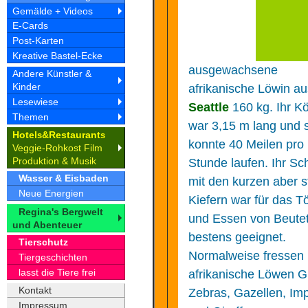
Gemälde + Videos
E-Cards
Post-Karten
Kreative Bastel-Ecke
ausgewachsene
Andere Künstler &
Kinder
afrikanische Löwin au
Lesewiese
Seattle
160 kg. Ihr K
Themen
war 3,15 m lang und 
Hotel
&Restaurant
s
s
konnte 40 Meilen pro
Veggie-Rohkost Film
Produktion & Musik
Stunde laufen. Ihr Sc
Wasser & Eisbaden
mit den kurzen aber s
Neue Energien
Kiefern war für das T
Regina's Bergwelt
und Essen von Beutet
und Abenteuer
bestens geeignet.
Tierschutz
Normalweise fressen
Tiergeschichten
lasst die Tiere frei
afrikanische Löwen G
Kontakt
Zebras, Gazellen, Im
Impressum