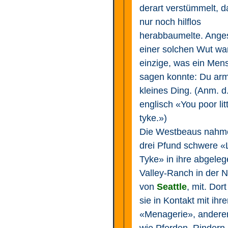
derart verstümmelt, d
nur noch hilflos
herabbaumelte. Anges
einer solchen Wut wa
einzige, was ein Men
sagen konnte: Du ar
kleines Ding. (Anm. d.
englisch «You poor litt
tyke.»)
Die Westbeaus nahm
drei Pfund schwere «L
Tyke» in ihre abgele
Valley-Ranch in der 
von
Seattle
, mit. Dor
sie in Kontakt mit ihre
«Menagerie», anderen