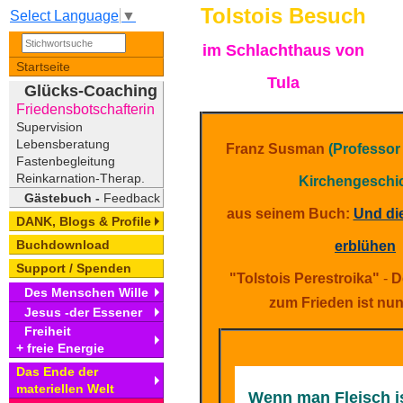
Tolstois Besuch
Select Language
▼
im Schlachthaus von
Startseite
Tula
Glücks-Coaching
Friedensbotschafterin
Supervision
Lebensberatung
Franz Susman
(Professor 
Fastenbegleitung
Reinkarnation-Therap.
Kirchengeschic
Gästebuch -
Feedback
aus seinem Buch:
Und di
DANK, Blogs & Profile
Buchdownload
erblühen
Support / Spenden
"Tolstois Perestroika"
-
D
Des Menschen Wille
zum Frieden ist nu
Jesus -der Essener
Freiheit
+ freie Energie
Das Ende der
materiellen Welt
Wenn man Fleisch i