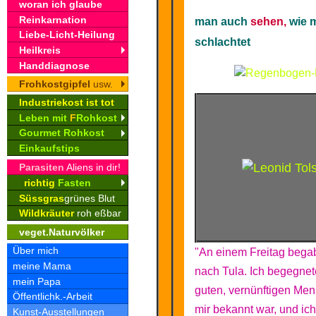
woran ich glaube
Reinkarnation
man auch
sehen,
wie 
Liebe-Licht-Heilung
schlachtet
Heilkreis
Handdiagnose
Frohkostgipfel
usw.
Industriekost ist tot
Leben mit
F
Rohkost
Gourmet Rohkost
Einkaufstips
Parasiten
Aliens in dir!
richtig
Fasten
Süssgras
grünes Blut
Wildkräuter
roh eßbar
veget.Naturvölker
Über mich
"An einem Freitag bega
meine Mama
nach Tula. Ich begegne
mein Papa
guten, vernünftigen Men
Öffentlichk.-Arbeit
mir bekannt war, und ich
Kunst-Ausstellungen