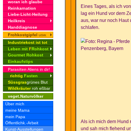
woran ich glaube
Eines Tages, als ich vo
Reinkarnation
lag ein Hund vor dem Ze
Liebe-Licht-Heilung
aus, war nur noch Haut
Heilkreis
Handdiagnose
schlafen.
Frohkostgipfel
usw.
Industriekost ist tot
Leben mit
F
Rohkost
Gourmet Rohkost
Einkaufstips
Parasiten
Aliens in dir!
richtig
Fasten
Süssgras
grünes Blut
Wildkräuter
roh eßbar
veget.Naturvölker
Über mich
meine Mama
mein Papa
Als ich mich dem Hund n
Öffentlichk.-Arbeit
und sah mich flehend un
Kunst-Ausstellungen