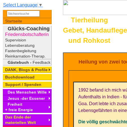
Select Language
▼
Tierheilung
Startseite
Glücks-Coaching
Gebet, Handaufleg
Friedensbotschafterin
und Rohkost
Supervision
Lebensberatung
Fastenbegleitung
Reinkarnation-Therap.
Heilung von zwei t
Gästebuch -
Feedback
DANK, Blogs & Profile
Buchdownload
Support / Spenden
1992 befand ich mich w
Des Menschen Wille
Aufenthalts in Indien - f
Jesus -der Essener
Goa. Dort lebte ich zu
Freiheit
+ freie Energie
Lebensgefährten in eine
Das Ende der
Die völlig geschwächt
materiellen Welt