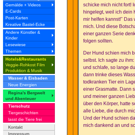
schicke mich nicht fort! 
Gemälde + Videos
E-Cards
hingelegt, weil ich dei
Post-Karten
mir helfen kannst!" Das
Kreative Bastel-Ecke
mich. Und diese Botsch
Andere Künstler &
einer ganzen Serie denk
Kinder
folgen sollten.
Lesewiese
Themen
Der Hund schien mich b
Hotel
&Restaurant
s
s
selbst. Ich sagte zu ihm: 
Veggie-Rohkost Film
und schlafe, so lange du
Produktion & Musik
dann trinke dieses Wasse
Wasser & Eisbaden
todkranken Tier ein Lage
Neue Energien
einer Grasmatte. Dann s
Regina's Bergwelt
und meiner ganzen Liebe
und Abenteuer
über den Körper, hatte 
Tierschutz
alle Liebe, die durch mic
Tiergeschichten
Und der Hund schien das
lasst die Tiere frei
mich dankend an und schl
Kontakt
Impressum