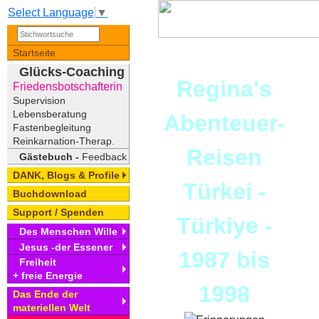
Select Language
▼
Startseite
Glücks-Coaching
Regina's
Friedensbotschafterin
Supervision
Lebensberatung
Abenteuer-
Fastenbegleitung
Reinkarnation-Therap.
Reisen
Gästebuch -
Feedback
DANK, Blogs & Profile
Türkei -
Buchdownload
Support / Spenden
Türkiye -
Des Menschen Wille
Jesus -der Essener
1987 bis
Freiheit
+ freie Energie
1998
Das Ende der
materiellen Welt