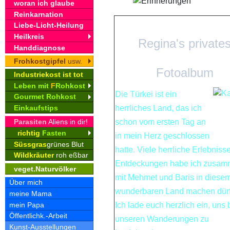
woran ich glaube
Reinkarnation
Liebe-Licht-Heilung
Heilkreis
Regina's private
Handdiagnose
Frohkostgipfel
usw.
Fotoalbum
Industriekost ist tot
Leben mit
F
Rohkost
Die Türkei ist ein
Gourmet Rohkost
herrliches Land, das ich
Einkaufstips
Parasiten
Aliens in dir!
schon vom ersten Tag an
richtig
Fasten
in mein Herz geschlossen
Süssgras
grünes Blut
hatte. Viele herrliche Erlebniss
Wildkräuter
roh eßbar
Entdeckungen habe ich zusa
veget.Naturvölker
mit Mehmet und Baris in diese
Über mich
wunderbaren Land machen dürf
meine Mama
mein Papa
Ich lade euch herzlich ein, uns 
Öffentlichk.-Arbeit
unseren Wanderungen zu
Kunst-Ausstellungen