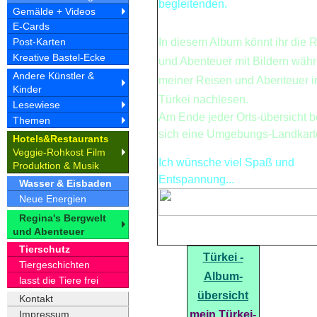
begleitenden.
Gemälde + Videos
E-Cards
In diesem Album könnt ihr die 
Post-Karten
Kreative Bastel-Ecke
und Abenteuer mit Bildern wäh
Andere Künstler &
meiner Reisen und Abenteuer i
Kinder
Türkei nachlesen.
Lesewiese
Am Ende jeder Orts-übersicht b
Themen
sich eine Umgebungs-Landkart
Hotel
&Restaurant
s
s
Veggie-Rohkost Film
Ich wünsche viel Spaß und
Produktion & Musik
Entspannung...
Wasser & Eisbaden
Neue Energien
Regina's Bergwelt
und Abenteuer
Tierschutz
Türkei -
Tiergeschichten
Album-
lasst die Tiere frei
übersicht
Kontakt
mein Türkei-
Impressum