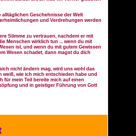
 alltäglichen Geschehnisse der Welt
, Verheimlichungen und Verdrehungen werden
nnere Stimme zu vertrauen, nachdem er mit
e Menschen wirklich tun ... wenn du mit
 Wesen ist, und wenn du mit gutem Gewissen
inem Wesen schadet, dann magst du dich
 - sich nicht ändern mag, wird uns wohl das
ch weiß, wie ich mich entschieden habe und
für mein Teil bereite mich auf einen
chöpfung und in geistiger Führung von Gott
t