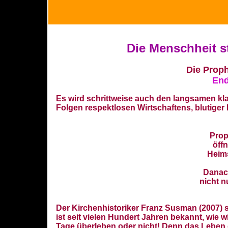
Die Menschheit s
Die Proph
End
Es wird schrittweise auch den langsamen klar, 
Folgen respektlosen Wirtschaftens, blutiger
Prop
öff
Heims
Danach
nicht n
Der Kirchenhistoriker Franz Susman (2007) s
ist seit vielen Hundert Jahren bekannt, wie w
Tage überleben oder nicht! Denn das Leben g