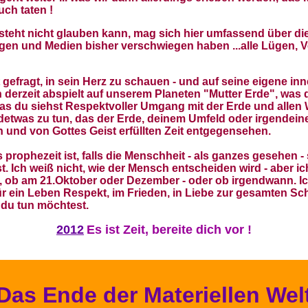
ch taten !
steht nicht glauben kann, mag sich hier umfassend über die
rungen und Medien bisher verschwiegen haben ...alle Lügen
t gefragt, in sein Herz zu schauen - und auf seine eigene i
rzeit abspielt auf unserem Planeten "Mutter Erde", was di
as du siehst Respektvoller Umgang mit der Erde und allen
ndetwas zu tun, das der Erde, deinem Umfeld oder irgende
en und von Gottes Geist erfüllten Zeit entgegensehen.
uns prophezeit ist, falls die Menschheit - als ganzes gesehen
. Ich weiß nicht, wie der Mensch entscheiden wird - aber i
 ob am 21.Oktober oder Dezember - oder ob irgendwann. Ich 
ür ein Leben Respekt, im Frieden, in Liebe zur gesamten S
s du tun möchtest.
2012
Es ist Zeit, bereite dich vor !
Das Ende der Materiellen Wel