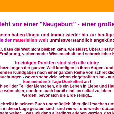
teht vor einer "Neugeburt" - einer groß
eten haben längst und immer wieder bis zur heutige
e der
materiellen Welt
unmissverständlich angekünd
dass die Welt nicht bleiben kann, wie sie ist. Überall ist Kr
 Ernährung, verheerender Wissenschaft und schrecklicher H
In einigen Punkten sind sich alle einig:
hezeiungen der ganzen Welt kündigen
in ihren Augen- und
nenden Kundgaben
nach einer ganzen Reihe von schreckli
uchungen - wovon sehr viele schon eingetroffen sind - au
kommenden 3 Tage Dunkelheit
an
!
 soll der Teil der Menschen, die ein Leben in Liebe und H
ur wünschen, sondern auch bereit sind, es selbst zu leben - 
werden, bevor sich die Erde reinigt...
chreibt in seinem Buch unermüdlich über die Ursachen unse
ir in diese Lage geraten sind - und wie wir uns wieder darau
eht weiter ... was wir dann allerdings erleben werden, das