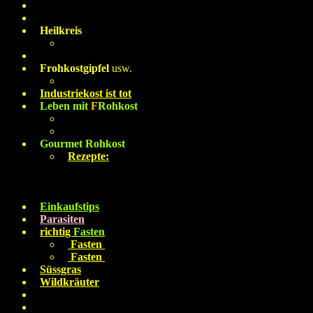
Reinkarnation
Liebe-Licht-Heilung
Heilkreis
heilen durch Liebe und Versöhnung
Handdiagnose
Frohkostgipfel
usw.
FRohkostgipfel 2018
Industriekost ist tot
Leben mit
F
Rohkost
Mein Weg & Visionen
Meine Rohkostkatze Bärli
Gourmet Rohkost
Rezepte:
Fruechte ° Salate * Saucen
Kuchen ° Torten * Dipps
Pilze * Übergangskost
Einkaufstips
Parasiten
Aliens in dir!
richtig
Fasten
Fasten
mit Anleitungen
Fasten
Erfahrungsbericht
Süssgras
grünes Blut
Wildkräuter
roh eßbar
veget.Naturvölker
Über mich