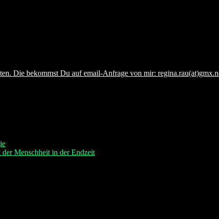
en. Die bekommst Du auf email-Anfrage von mir: regina.rau(at)gmx.n
ie
der Menschheit in der Endzeit