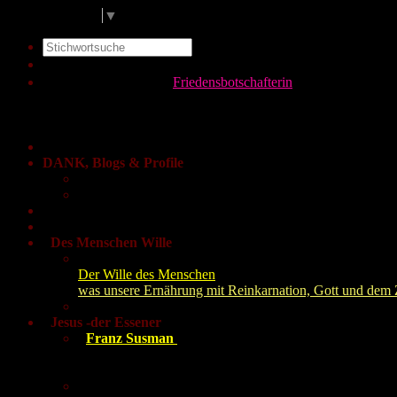
Select Language
▼
Startseite
Glücks-Coaching
Friedensbotschafterin
Supervision
Lebensberatung
Fastenbegleitung
Reinkarnation-Therap.
Gästebuch -
Feedback
DANK, Blogs & Profile
Regina's Blogs & Profile
Dank und Quellen
Buchdownload
Support / Spenden
Des Menschen Wille
Reginas Buch:
Der Wille des Menschen
was unsere Ernährung mit Reinkarnation, Gott und dem Z
Buchbestellung:
Jesus -der Essener
Franz Susman
Kirchenhistorik:
Wahrheit kommt ans Licht:
Herz und Augen öffnend!
seine Offenbarung - Buch: