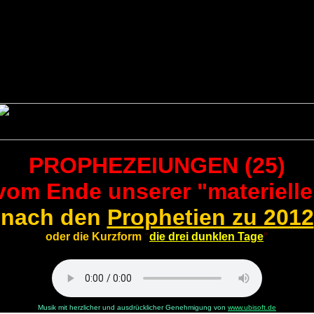
PROPHEZEIUNGEN (25)
 vom Ende unserer "materielle
nach den
Prophetien zu 2012
oder die Kurzform
"
die drei dunklen Tage
"
Musik mit herzlicher und ausdrücklicher Genehmigung von
www.ubisoft.de