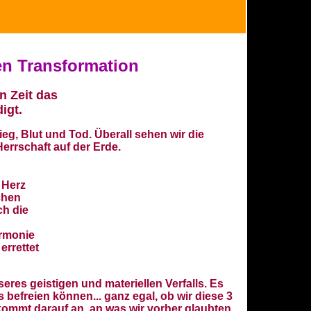
en Transformation
n Zeit
das
igt.
ieg, Blut und Tod. Überall sehen wir die
errschaft auf der Erde.
 Herz
chen
ch die
armonie
errettet
res geistigen und materiellen Verfalls. Es
s befreien können... ganz egal, ob wir diese 3
 kommt darauf an, an was wir vorher glaubten