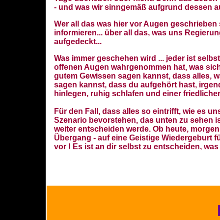
- und was wir sinngemäß aufgrund dessen au
Wer all das was hier vor Augen geschrieben 
informieren... über all das, was uns Regie
aufgedeckt...
Was immer geschehen wird ... jeder ist selbs
offenen Augen wahrgenommen hat, was sich de
gutem Gewissen sagen kannst, dass alles, w
sagen kannst, dass du aufgehört hast, irge
hinlegen, ruhig schlafen und einer friedlich
Für den Fall, dass alles so eintrifft, wie es 
Szenario bevorstehen, das unten zu sehen ist
weiter entscheiden werde. Ob heute, morgen,
Übergang - auf eine Geistige Wiedergeburt f
vor ! Es ist an dir selbst zu entscheiden, wa