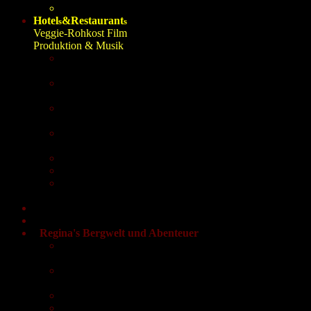
Mediensüchtige Gesellschaft: Wahrheit destilliertes Wass
Hotel
&Restaurant
s
s
Veggie-Rohkost Film
Produktion & Musik
Beste BIO Rohkost Öle: Öl-Mühle Starlinger im Mühlvier
in Kirchberg - Tirol
Pension Daxer Krug
in Kirchberg - Tirol
Restaurant Hirschbachstüberl
in Lenggries - Bayern
WEILANDFILM Berlin
- Filmproduzent Mark Weiland
Jodelexpertin Barbara Lexa Wolfratshausen /Bayern
Hotel Haus Linden: Rohkost und vegane Verpflegung, P
Kunst vom Feinsten: Nützliches
"Charme Exklusiv - Haimerl" Bad Tölz /Voralpen
Wasser & Eisbaden
Neue Energien
Regina's Bergwelt und Abenteuer
Abenteuer Berg & Natur
1908-1916
Abenteuer Berg & Natur
/2017-2022
Abenteuer andere Länder
Selbstversorger /