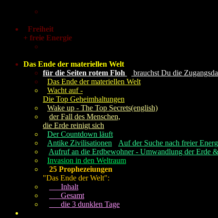
"und die Erde wird neu erblühen"
Adam & Eva
was geschah damals wirklich
Freiheit
+ freie Energie
Antike Zivilisationen
hatten Freie Energie
Das Ende der materiellen Welt
für die Seiten rotem Floh
brauchst Du die Zugangsdat
Das Ende der materiellen Welt
Wacht auf -
Die Top Geheimhaltungen
Wake up - The Top Secrets(english)
der Fall des Menschen,
die Erde reinigt sich
Der Countdown läuft
Antike Zivilisationen
Auf der Suche nach freier Energ
Aufruf an die Erdbewohner - Umwandlung der Erde & 
Invasion in den Weltraum
25 Prophezeiungen
"Das Ende der Welt":
Inhalt
Gesamt
die 3 dunklen Tage
woran ich glaube