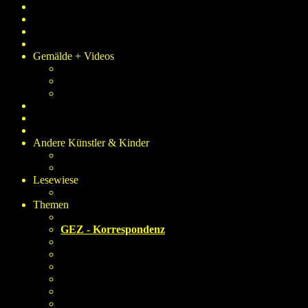
meine Mama
mein Papa
Öffentlichk.-Arbeit
Kunst-Ausstellungen
Gemälde + Videos
Gemälde-Galerie
Video-Galerie
E-Cards
Post-Karten
Kreative Bastel-Ecke
Andere Künstler & Kinder
Andere Künstler - Gemälde
Kinder malen Bilder
Lesewiese
Lesewiese: Dichter + Denker
Themen
Themenecke
GEZ - Korrespondenz
Neuer Strom
Kindsein und die Schule heute
Kinder: Drogen in der Schule und angewandte Konsequ
Kinder: Sexualtäter und die Gewalt von Kindern
Fremdgehen: befreiend oder Selbstbetrug?
Strolling: die etwas andere Sportart