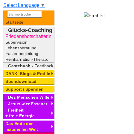
Select Language
▼
Startseite
Glücks-Coaching
Friedensbotschafterin
Supervision
Lebensberatung
Fastenbegleitung
Reinkarnation-Therap.
Gästebuch -
Feedback
DANK, Blogs & Profile
Buchdownload
Support / Spenden
Des Menschen Wille
Jesus -der Essener
Freiheit
+ freie Energie
Das Ende der
materiellen Welt