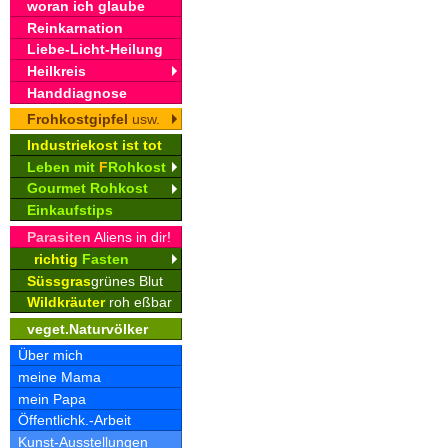
woran ich glaube
Reinkarnation
Liebe-Licht-Heilung
Heilkreis
Handdiagnose
Frohkostgipfel
usw.
Industriekost ist tot
Leben mit
F
Rohkost
Gourmet Rohkost
Einkaufstips
Parasiten
Aliens in dir!
richtig
Fasten
Süssgras
grünes Blut
Wildkräuter
roh eßbar
veget.Naturvölker
Über mich
meine Mama
mein Papa
Öffentlichk.-Arbeit
Kunst-Ausstellungen