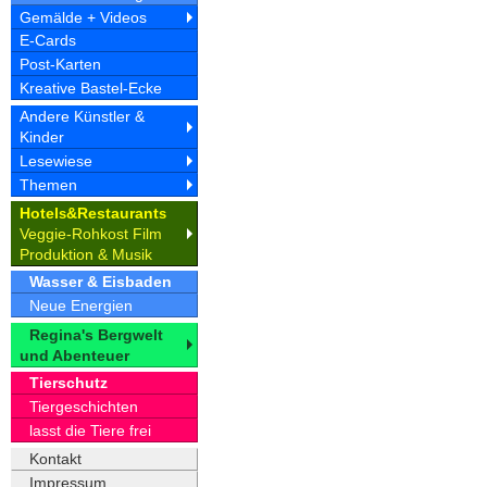
Gemälde + Videos
E-Cards
Post-Karten
Kreative Bastel-Ecke
Andere Künstler &
Kinder
Lesewiese
Themen
Hotel
&Restaurant
s
s
Veggie-Rohkost Film
Produktion & Musik
Wasser & Eisbaden
Neue Energien
Regina's Bergwelt
und Abenteuer
Tierschutz
Tiergeschichten
lasst die Tiere frei
Kontakt
Impressum