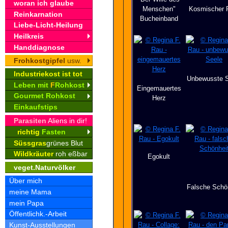
woran ich glaube
Menschen"
Kosmischer 
Reinkarnation
Bucheinband
Liebe-Licht-Heilung
Heilkreis
Handdiagnose
Frohkostgipfel
usw.
Industriekost ist tot
Unbewusste S
Leben mit
F
Rohkost
Eingemauertes
Gourmet Rohkost
Herz
Einkaufstips
Parasiten
Aliens in dir!
richtig
Fasten
Süssgras
grünes Blut
Wildkräuter
roh eßbar
Egokult
veget.Naturvölker
Über mich
Falsche Schö
meine Mama
mein Papa
Öffentlichk.-Arbeit
Kunst-Ausstellungen