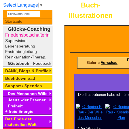
Buch-
Select Language
▼
Illustrationen
Startseite
Glücks-Coaching
Friedensbotschafterin
Supervision
Lebensberatung
Fastenbegleitung
Reinkarnation-Therap.
P
Galerie
Vorschau
Gästebuch -
Feedback
DANK, Blogs & Profile
Buchdownload
Support / Spenden
Des Menschen Wille
Die Illustrationen habe ich f
Jesus -der Essener
Freiheit
+ freie Energie
Das Ende der
materiellen Welt
"Der Wille des