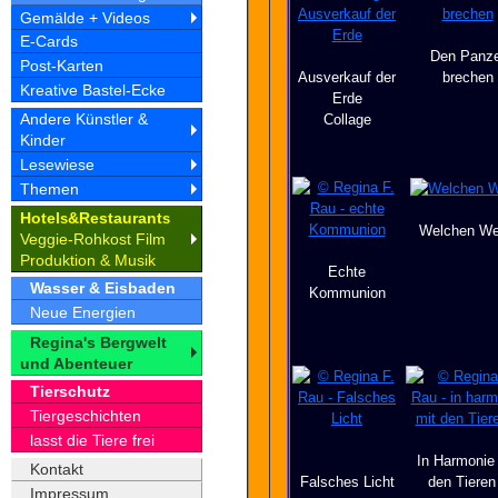
Gemälde + Videos
E-Cards
Den Panze
Post-Karten
Ausverkauf der
brechen
Kreative Bastel-Ecke
Erde
Andere Künstler &
Collage
Kinder
Lesewiese
Themen
Hotel
&Restaurant
s
s
Welchen W
Veggie-Rohkost Film
Produktion & Musik
Echte
Wasser & Eisbaden
Kommunion
Neue Energien
Regina's Bergwelt
und Abenteuer
Tierschutz
Tiergeschichten
lasst die Tiere frei
In Harmonie
Kontakt
Falsches Licht
den Tieren
Impressum