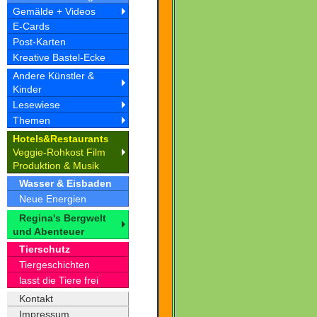
Gemälde + Videos
E-Cards
Post-Karten
Kreative Bastel-Ecke
Andere Künstler &
Kinder
Lesewiese
Themen
Hotel
&Restaurant
s
s
Veggie-Rohkost Film
Produktion & Musik
Wasser & Eisbaden
Neue Energien
Regina's Bergwelt
und Abenteuer
Tierschutz
Tiergeschichten
lasst die Tiere frei
Kontakt
Impressum