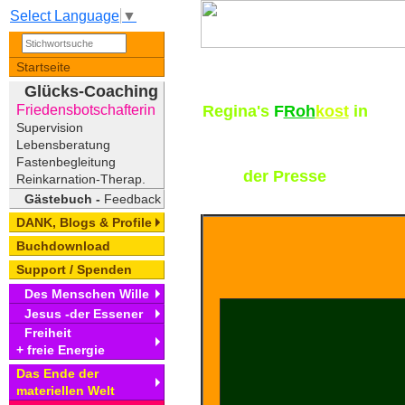
Select Language
▼
Startseite
Glücks-Coaching
Friedensbotschafterin
Regina's
F
Roh
kost
in
Supervision
Lebensberatung
Fastenbegleitung
der Presse
Reinkarnation-Therap.
Gästebuch -
Feedback
DANK, Blogs & Profile
Buchdownload
Support / Spenden
Des Menschen Wille
Jesus -der Essener
Freiheit
+ freie Energie
Das Ende der
materiellen Welt