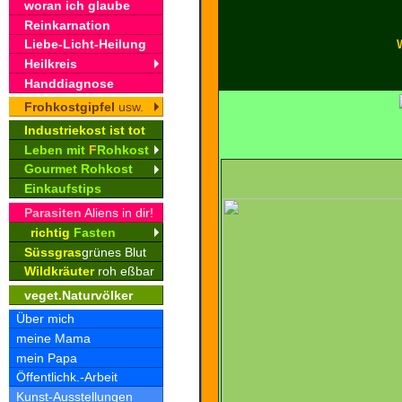
woran ich glaube
Reinkarnation
Liebe-Licht-Heilung
Heilkreis
Handdiagnose
Frohkostgipfel
usw.
Industriekost ist tot
Leben mit
F
Rohkost
Gourmet Rohkost
Einkaufstips
Parasiten
Aliens in dir!
richtig
Fasten
Süssgras
grünes Blut
Wildkräuter
roh eßbar
veget.Naturvölker
Über mich
meine Mama
mein Papa
Öffentlichk.-Arbeit
Kunst-Ausstellungen