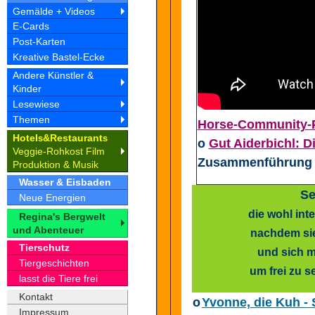
Gemälde + Videos
E-Cards
Post-Karten
Kreative Bastel-Ecke
Andere Künstler &
Kinder
Lesewiese
Themen
Horse-Community-Pf
Hotel
&Restaurant
s
s
o
Gut Aiderbichl: D
Veggie-Rohkost Film
Zusammenführung
Produktion & Musik
Wasser & Eisbaden
Se
Neue Energien
die wohl inte
Regina's Bergwelt
und Abenteuer
nachdem sie
Tierschutz
und sich m
Tiergeschichten
um frei zu s
lasst die Tiere frei
Kontakt
o
Yvonne, die Kuh - 
Impressum