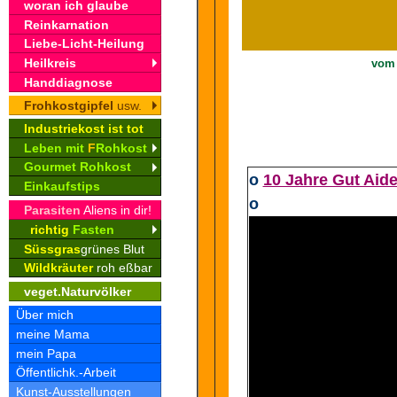
woran ich glaube
Reinkarnation
Liebe-Licht-Heilung
Heilkreis
vom 
Handdiagnose
Frohkostgipfel
usw.
Industriekost ist tot
Leben mit
F
Rohkost
Gourmet Rohkost
o
10 Jahre Gut Aide
Einkaufstips
o
Parasiten
Aliens in dir!
richtig
Fasten
Süssgras
grünes Blut
Wildkräuter
roh eßbar
veget.Naturvölker
Über mich
meine Mama
mein Papa
Öffentlichk.-Arbeit
Kunst-Ausstellungen