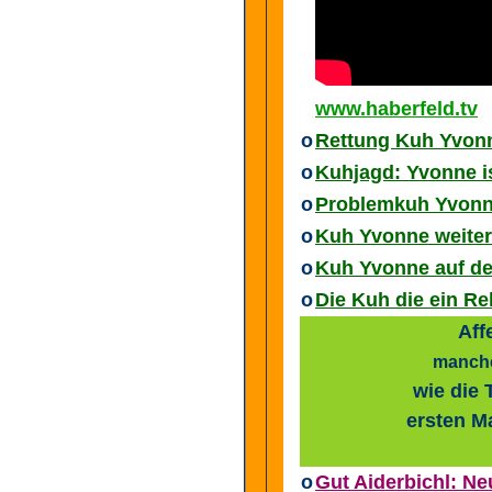
www.haberfeld.tv
o
Rettung Kuh Yvon
o
Kuhjagd: Yvonne is
o
Problemkuh Yvonne
o
Kuh Yvonne weiter 
o
Kuh Yvonne auf de
o
Die Kuh die ein Reh
Aff
manche
wie die 
ersten M
o
Gut Aiderbichl: Ne