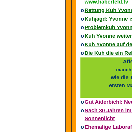
www.haberfeld.tv
o
Rettung Kuh Yvon
o
Kuhjagd: Yvonne is
o
Problemkuh Yvonne
o
Kuh Yvonne weiter 
o
Kuh Yvonne auf de
o
Die Kuh die ein Reh
Aff
manche
wie die 
ersten M
o
Gut Aiderbichl: Ne
o
Nach 30 Jahren im
Sonnenlicht
o
Ehemalige Laboraf