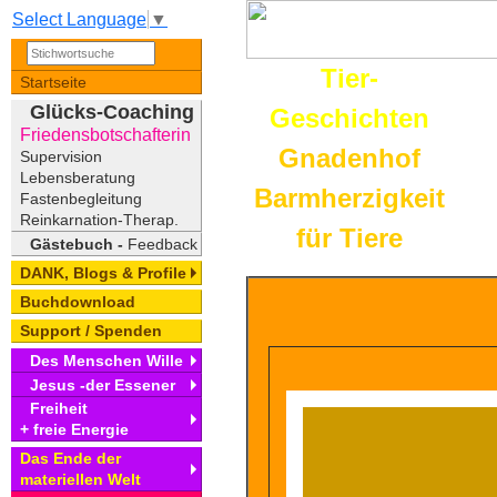
Select Language
▼
Tier-
Startseite
Glücks-Coaching
Geschichten
Friedensbotschafterin
Gnadenhof
Supervision
Lebensberatung
Barmherzigkeit
Fastenbegleitung
Reinkarnation-Therap.
für Tiere
Gästebuch -
Feedback
DANK, Blogs & Profile
Buchdownload
Support / Spenden
Des Menschen Wille
Jesus -der Essener
Freiheit
+ freie Energie
Das Ende der
materiellen Welt