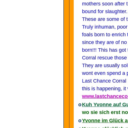
mothers soon after t
bound for slaughter.
These are some of
Truly inhuman, poor
foals born to enric
since they are of no
born!!! This has got
Corral rescue those p
They are usually sol
wont even spend a p
Last Chance Corral 
this is happening, i
www.lastchancecor
o
Kuh Yvonne auf Gut
wo sie sich erst 
o
Yvonne im Glück a