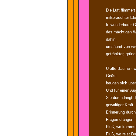
Die Luft flimmer
mißbrauchter El
In wunderbarer Ge
des mächtigen W
dahin,
umsäumt von wis
getränkter, grüner
Uralte Bäume - w
Geäst
beugen sich über 
Und für einen Aug
Sie durchdringt d
gewaltiger Kraft -
Erinnerung durchf
Fragen drängen h
Fluß, wo kommst
Fluß, wo reist Du