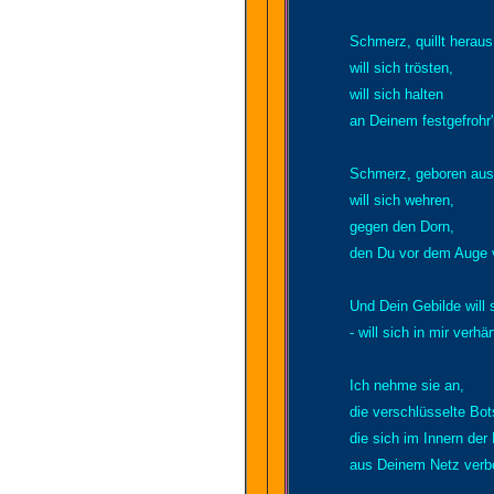
Schmerz, quillt heraus
will sich trösten,
will sich halten
an Deinem festgefrohr
Schmerz, geboren aus 
will sich wehren,
gegen den Dorn,
den Du vor dem Auge v
Und Dein Gebilde will 
- will sich in mir verhä
Ich nehme sie an,
die verschlüsselte Bo
die sich im Innern der
aus Deinem Netz verbo