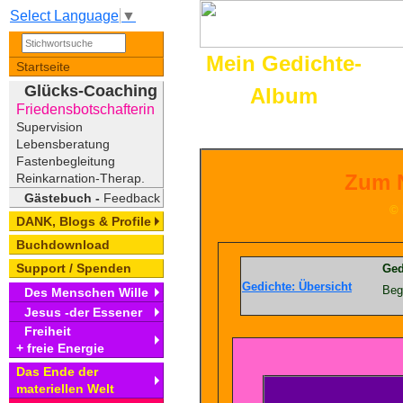
Select Language
▼
Mein Gedichte-
Startseite
Glücks-Coaching
Album
Friedensbotschafterin
Supervision
Lebensberatung
Fastenbegleitung
Zum 
Reinkarnation-Therap.
Gästebuch -
Feedback
©
DANK, Blogs & Profile
Buchdownload
Support / Spenden
Ged
Ged
ichte: Übersicht
Beg
Des Menschen Wille
Jesus -der Essener
Freiheit
+ freie Energie
Das Ende der
materiellen Welt