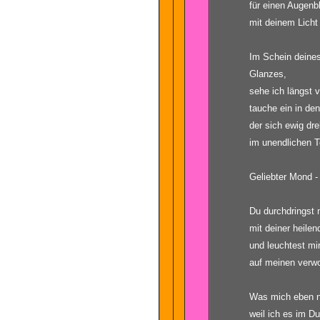
für einen Augenbl
mit deinem Licht 
Im Schein deine
Glanzes,
sehe ich längst 
tauche ein in de
der sich ewig dr
im unendlichen Te
Geliebter Mond -
Du durchdringst 
mit deiner heilen
und leuchtest mi
auf meinen verw
Was mich eben n
weil ich es im Du