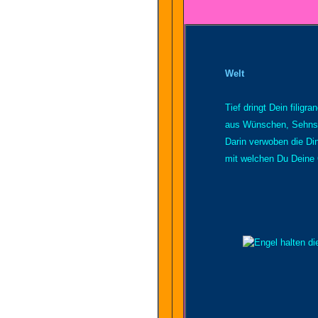
Welt
Tief dringt Dein filigr
aus Wünschen, Sehnsü
Darin verwoben die Di
mit welchen Du Deine 