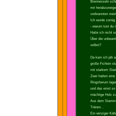
Brennesseln schi
mir herabzuneig
verbrannten mei
Ich wurde zornig 
- warum tust du 
Hatte ich nicht
Über die unbeant
selbst?
Da kam ich jäh a
große Fichten st
mit starkem St
Zwei hatten ein
Ringsherum lage
und das einst s
mächtige Holz z
Aus dem Stamm t
Tränen...
Ein winziger Käfe