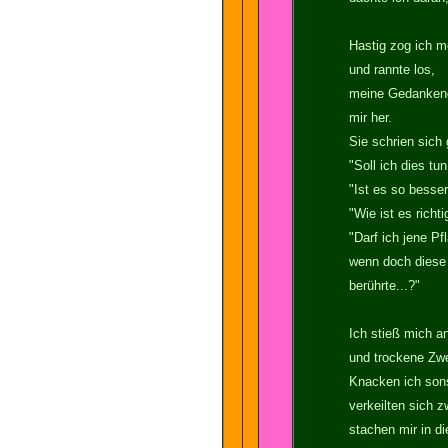
Hastig zog ich me
und rannte los,
meine Gedankengg
mir her.
Sie schrien sich 
"Soll ich dies tu
"Ist es so besser 
"Wie ist es richti
"Darf ich jene Pf
wenn doch diese
berührte...?"
Ich stieß mich a
und trockene Zwe
Knacken ich sons
verkeilten sich 
stachen mir in d