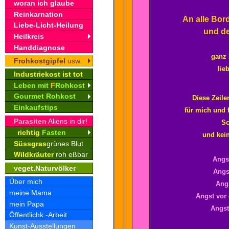
woran ich glaube
Reinkarnation
An alle Bor
Liebe-Licht-Heilung
und d
Heilkreis
Handdiagnose
ganz 
Frohkostgipfel
usw.
lie
Industriekost ist tot
Leben mit
F
Rohkost
Gourmet Rohkost
Diese Zeile
Einkaufstips
für mich und f
Parasiten
Aliens in dir!
Sc
richtig
Fasten
und kein
Süssgras
grünes Blut
Wildkräuter
roh eßbar
Angst
veget.Naturvölker
Angs
Über mich
Angs
meine Mama
Angst vor
mein Papa
Angst 
Öffentlichk.-Arbeit
Kunst-Ausstellungen