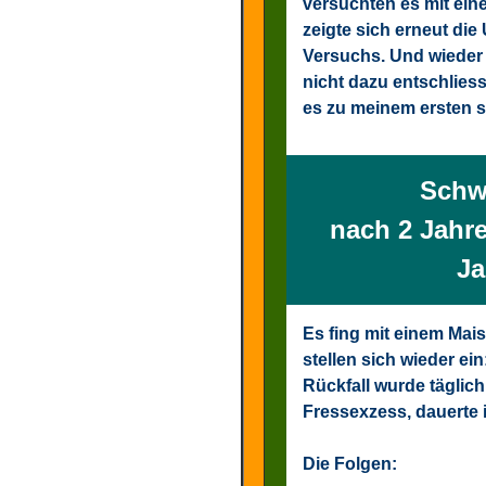
versuchten es mit ein
zeigte sich erneut die
Versuchs. Und wieder 
nicht dazu entschlies
es zu meinem ersten s
Schwe
nach 2 Jahr
Ja
Es fing mit einem Mais
stellen sich wieder ei
Rückfall wurde täglich
Fressexzess, dauerte 
Die Folgen: