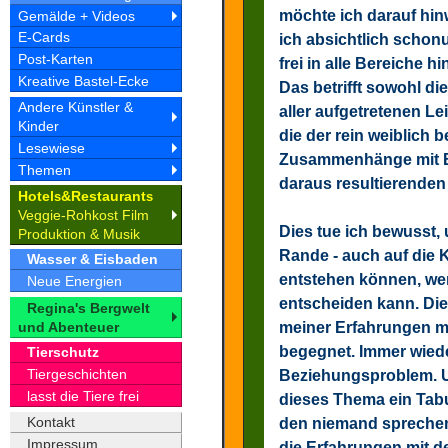
möchte ich darauf hin
Gemälde + Videos
E-Cards
ich absichtlich schon
Post-Karten
frei in alle Bereiche h
Kreative Bastel-Ecke
Das betrifft sowohl di
Andere Künstler &
aller aufgetretenen Le
Kinder
die der rein weiblich b
Lesewiese
Zusammenhänge mit B
Themen
daraus resultierenden
Hotel
&Restaurant
s
s
Veggie-Rohkost Film
Dies tue ich bewusst,
Produktion & Musik
Rande - auch auf die K
Wasser & Eisbaden
entstehen können, wen
Neue Energien
entscheiden kann. Die
Regina's Bergwelt
und Abenteuer
meiner Erfahrungen mi
begegnet. Immer wieder
Tierschutz
Tiergeschichten
Beziehungsproblem. U
lasst die Tiere frei
dieses Thema ein Tabu
Kontakt
den niemand sprechen 
Impressum
die Erfahrungen mit d