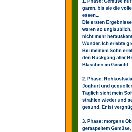
1. Phase:
Gemüse nur n
garen, bis sie die vol
essen...
Die ersten Ergebniss
waren so unglaublich,
nicht mehr herauskam.
Wunder. Ich erlebte g
Bei meinem Sohn erle
den Rückgang aller Be
Bläschen im Gesicht
2. Phase:
Rohkostsalat
Joghurt und gequolle
Täglich sieht mein S
strahlen wieder und se
gesund. Er ist vergnüg
3. Phase:
morgens Obst
geraspeltem Gemüse,