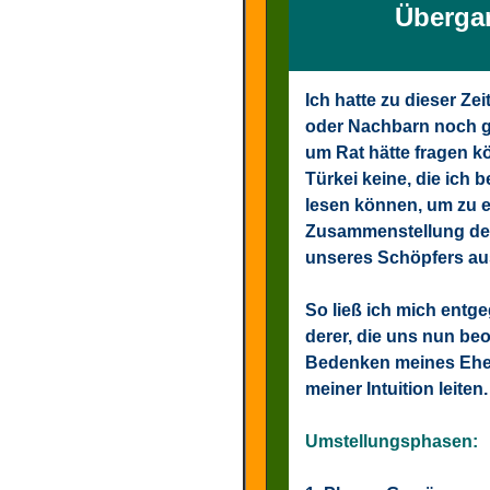
Überga
Ich hatte zu dieser Z
oder Nachbarn noch ga
um Rat hätte fragen k
Türkei keine, die ich 
lesen können, um zu er
Zusammenstellung der
unseres Schöpfers au
So ließ ich mich entg
derer, die uns nun be
Bedenken meines Ehe
meiner Intuition leiten.
Umstellungsphasen: