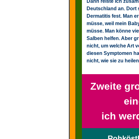
Dann reiste ich zusa
Deutschland an. Dort s
Dermatitis fest. Man er
müsse, weil mein Baby
müsse. Man könne viell
Salben helfen. Aber g
nicht, um welche Art v
diesen Symptomen ha
nicht, wie sie zu heilen
Zweite gr
ein
ich wer
Rohköstl