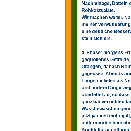
Nachmittags, Datteln 
Rohkostsalate.
Wir machen weiter. N
meiner Verwunderung
eine deutliche Besse
stellt sich ein.
4. Phase:
morgens Früc
gequollenes Getreide, 
Orangen, danach Roman
gegessen, Abends an
Langsam fielen als N
und andere Dinge weg.
überfettet an, so dass
gänzlich verzichten k
Wäschewaschen genügt
jetzt ja nicht mehr ga
entfernenden tierisch
Kochfette zu entfernen