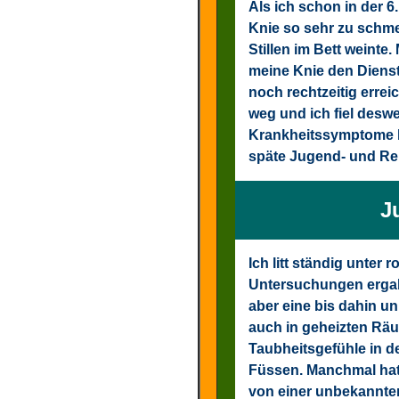
Als ich schon in der 
Knie so sehr zu schme
Stillen im Bett weint
meine Knie den Dienst
noch rechtzeitig errei
weg und ich fiel deswe
Krankheitssymptome be
späte Jugend- und Rei
J
Ich litt ständig unter 
Untersuchungen ergabe
aber eine bis dahin un
auch in geheizten Räu
Taubheitsgefühle in 
Füssen. Manchmal hatt
von einer unbekannten