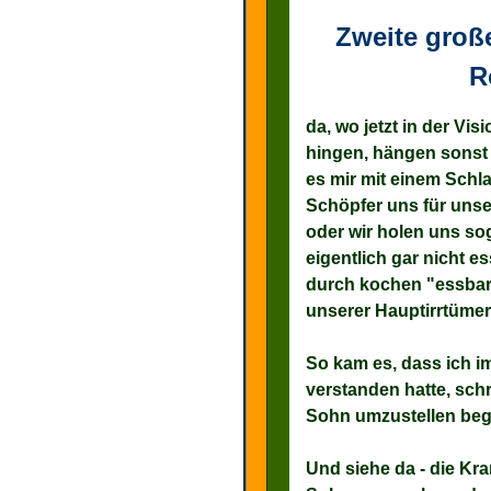
Zweite groß
R
da, wo jetzt in der Vi
hingen, hängen sonst
es mir mit einem Schla
Schöpfer uns für unser
oder wir holen uns sog
eigentlich gar nicht e
durch kochen "essbar".
unserer Hauptirrtümer
So kam es, dass ich im
verstanden hatte, sch
Sohn umzustellen beg
Und siehe da - die K