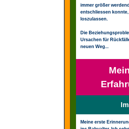
immer größer werdend
entschliessen konnte
loszulassen.
Die Beziehungsproblem
Ursachen für Rückfäll
neuen Weg...
Mein
Erfah
Im
Meine erste Erinnerun
ins Babyalter. Ich sehe