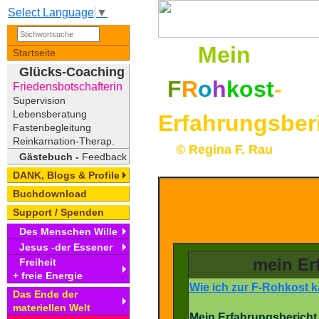
Select Language
▼
Mein
Startseite
Glücks-Coaching
F
R
o
h
kost
-
Friedensbotschafterin
Supervision
Lebensberatung
Erfahrungsber
Fastenbegleitung
Reinkarnation-Therap.
© Regina F. Rau
Gästebuch -
Feedback
DANK, Blogs & Profile
Buchdownload
Support / Spenden
Des Menschen Wille
Jesus -der Essener
mein Er
Freiheit
+ freie Energie
Wie ich zur F-Rohkost 
Das Ende der
materiellen Welt
Mein Erfahrungsbericht