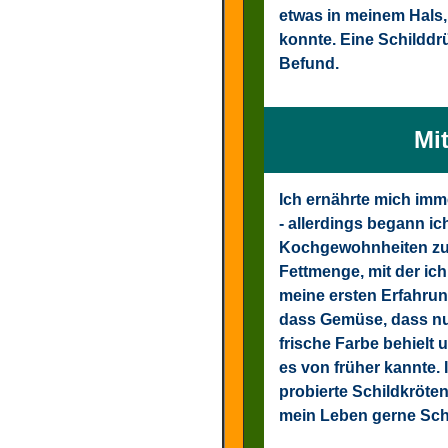
etwas in meinem Hals,
konnte. Eine Schilddr
Befund.
Mi
I
ch ernährte mich imm
- allerdings begann ic
Kochgewohnheiten zu v
Fettmenge, mit der ic
meine ersten Erfahrung
dass Gemüse, dass nur
frische Farbe behielt 
es von früher kannte. 
probierte Schildkröte
mein Leben gerne Sc