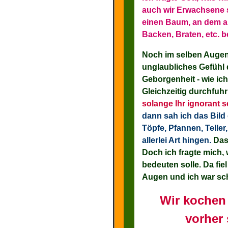
auch wir Erwachsene s
einen Baum, an dem al
Backen, Braten, etc. b
Noch im selben Augen
unglaubliches Gefühl 
Geborgenheit - wie ich
Gleichzeitig durchfuh
solange Ihr ignorant s
dann sah ich das Bil
Töpfe, Pfannen, Telle
allerlei Art hingen.
Das 
Doch ich fragte mich,
bedeuten solle. Da fi
Augen und ich war sch
Wir kochen 
vorher 