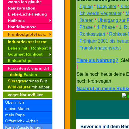
woran ich glaube
Epilog
*
Babyalter
*
Kind
Reinkarnation
Ich werde Vegetarier
*
M
Liebe-Licht-Heilung
Jahren
*
Übergang zur 
Heilkreis
Handdiagnose
Phase
*
4. Phase
*
1. Rü
Rohkoststart
*
Rohkost-
Frohkostgipfel
usw.
Frühjahr 2001 bis heute
Industriekost ist tot
Transformationskost
Leben mit
F
Rohkost
Gourmet Rohkost
Tiere als Nahrung?
(
Sie
Einkaufstips
!
Parasiten
Aliens in dir!
Stelle noch heute deine 
richtig
Fasten
Süssgras
grünes Blut
noch
f-roh-vegan
Wildkräuter
roh eßbar
Nachruf an meine Rohko
veget.Naturvölker
Über mich
meine Mama
mein Papa
Öffentlichk.-Arbeit
Bevor ich mit dem Ber
Kunst-Ausstellungen