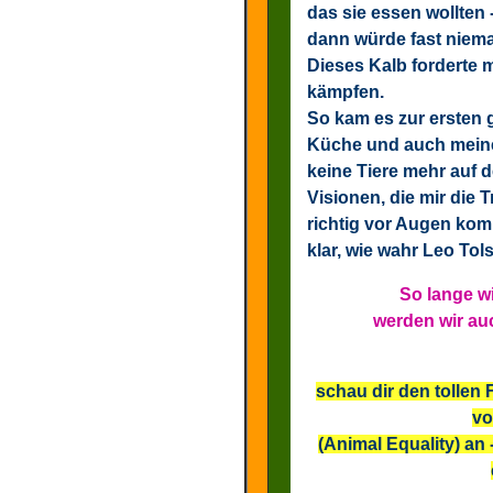
das sie essen wollten 
dann würde fast niema
Dieses Kalb forderte m
kämpfen.
So kam es zur ersten
Küche und auch meine
keine Tiere mehr auf d
Visionen, die mir die 
richtig vor Augen kom
klar, wie wahr Leo Tol
So lange w
werden wir auc
schau dir den tollen 
vo
(Animal Equality) an 