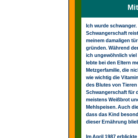
Mi
Ich wurde schwanger.
Schwangerschaft reiste
meinem damaligen türk
gründen. Während de
ich ungewöhnlich viel 
lebte bei den Eltern m
Metzgerfamilie, die ni
wie wichtig die Vitam
des Blutes von Tieren
Schwangerschaft für d
meistens Weißbrot un
Mehlspeisen. Auch die
dass das Kind besonde
dieser Ernährung blie
Im April 1987 erblickt